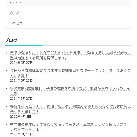
メディア
ブログ
アクセス
ブログ
塾での勉強サポートが子どもの成長を後押し！勉強するには場所が必要。
塾は勉強をする場所を提供します。
2024年3月27日
今日から春期講習始まります☆春期講習でスタートダッシュをしておくこ
とが大事！
2024年3月25日
筆跡診断×成績向上！ 子供の成長を見逃さない！筆跡から見える心のサイ
ン愛
2024年2月27日
受験生のお母さんへ：愛情ご飯こそが最高の支援！言わなくても気持ちは
伝わると信じて！
2023年4月3日
中学生の数学はその場だけで解けてもダメ！公式をしっかり使えるまで、
アウトプットせよ！！
2022年7月15日