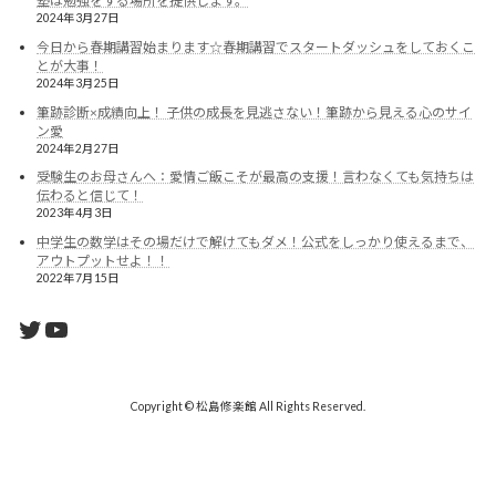
塾は勉強をする場所を提供します。
2024年3月27日
今日から春期講習始まります☆春期講習でスタートダッシュをしておくこ
とが大事！
2024年3月25日
筆跡診断×成績向上！ 子供の成長を見逃さない！筆跡から見える心のサイ
ン愛
2024年2月27日
受験生のお母さんへ：愛情ご飯こそが最高の支援！言わなくても気持ちは
伝わると信じて！
2023年4月3日
中学生の数学はその場だけで解けてもダメ！公式をしっかり使えるまで、
アウトプットせよ！！
2022年7月15日
Twitter
YouTube
Copyright © 松島修楽館 All Rights Reserved.