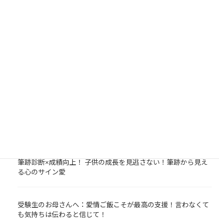
NEWS/BLOG
塾での勉強サポートが子どもの成長を後押し！勉強するには場
所が必要。塾は勉強をする場所を提供します。
今日から春期講習始まります☆春期講習でスタートダッシュを
しておくことが大事！
筆跡診断×成績向上！ 子供の成長を見逃さない！筆跡から見え
る心のサイン愛
受験生のお母さんへ：愛情ご飯こそが最高の支援！言わなくて
も気持ちは伝わると信じて！