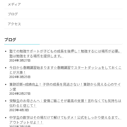
メディア
ブログ
アクセス
ブログ
塾での勉強サポートが子どもの成長を後押し！勉強するには場所が必要。
塾は勉強をする場所を提供します。
2024年3月27日
今日から春期講習始まります☆春期講習でスタートダッシュをしておくこ
とが大事！
2024年3月25日
筆跡診断×成績向上！ 子供の成長を見逃さない！筆跡から見える心のサイ
ン愛
2024年2月27日
受験生のお母さんへ：愛情ご飯こそが最高の支援！言わなくても気持ちは
伝わると信じて！
2023年4月3日
中学生の数学はその場だけで解けてもダメ！公式をしっかり使えるまで、
アウトプットせよ！！
2022年7月15日