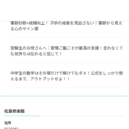
しておくことが大事！
筆跡診断×成績向上！ 子供の成長を見逃さない！筆跡から見え
る心のサイン愛
受験生のお母さんへ：愛情ご飯こそが最高の支援！言わなくて
も気持ちは伝わると信じて！
中学生の数学はその場だけで解けてもダメ！公式をしっかり使
えるまで、アウトプットせよ！！
松島修楽館
住所
8120062