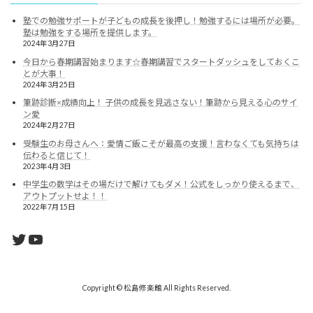
塾での勉強サポートが子どもの成長を後押し！勉強するには場所が必要。
塾は勉強をする場所を提供します。
2024年3月27日
今日から春期講習始まります☆春期講習でスタートダッシュをしておくこ
とが大事！
2024年3月25日
筆跡診断×成績向上！ 子供の成長を見逃さない！筆跡から見える心のサイ
ン愛
2024年2月27日
受験生のお母さんへ：愛情ご飯こそが最高の支援！言わなくても気持ちは
伝わると信じて！
2023年4月3日
中学生の数学はその場だけで解けてもダメ！公式をしっかり使えるまで、
アウトプットせよ！！
2022年7月15日
Twitter
YouTube
Copyright © 松島修楽館 All Rights Reserved.