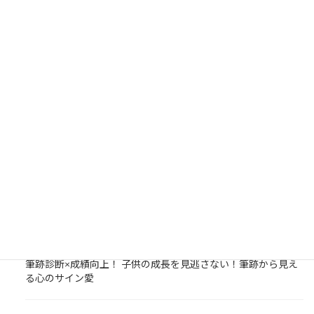
検
索:
NEWS/BLOG
塾での勉強サポートが子どもの成長を後押し！勉強するには場
所が必要。塾は勉強をする場所を提供します。
今日から春期講習始まります☆春期講習でスタートダッシュを
しておくことが大事！
筆跡診断×成績向上！ 子供の成長を見逃さない！筆跡から見え
る心のサイン愛