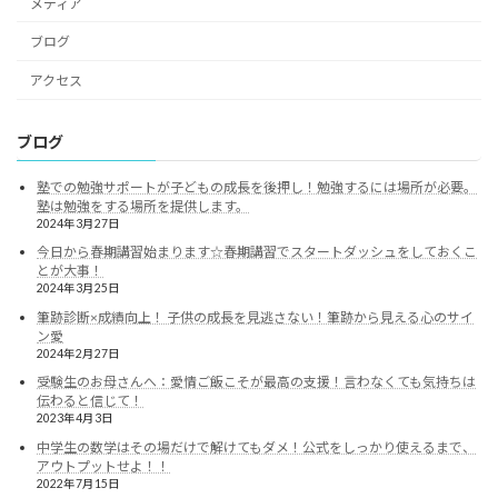
メディア
ブログ
アクセス
ブログ
塾での勉強サポートが子どもの成長を後押し！勉強するには場所が必要。
塾は勉強をする場所を提供します。
2024年3月27日
今日から春期講習始まります☆春期講習でスタートダッシュをしておくこ
とが大事！
2024年3月25日
筆跡診断×成績向上！ 子供の成長を見逃さない！筆跡から見える心のサイ
ン愛
2024年2月27日
受験生のお母さんへ：愛情ご飯こそが最高の支援！言わなくても気持ちは
伝わると信じて！
2023年4月3日
中学生の数学はその場だけで解けてもダメ！公式をしっかり使えるまで、
アウトプットせよ！！
2022年7月15日