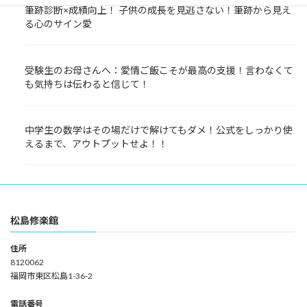
筆跡診断×成績向上！ 子供の成長を見逃さない！筆跡から見え
る心のサイン愛
受験生のお母さんへ：愛情ご飯こそが最高の支援！言わなくて
も気持ちは伝わると信じて！
中学生の数学はその場だけで解けてもダメ！公式をしっかり使
えるまで、アウトプットせよ！！
松島修楽館
住所
8120062
福岡市東区松島1-36-2
電話番号