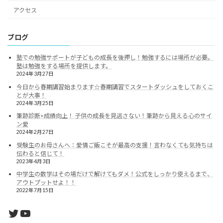
アクセス
ブログ
塾での勉強サポートが子どもの成長を後押し！勉強するには場所が必要。
塾は勉強をする場所を提供します。
2024年3月27日
今日から春期講習始まります☆春期講習でスタートダッシュをしておくこ
とが大事！
2024年3月25日
筆跡診断×成績向上！ 子供の成長を見逃さない！筆跡から見える心のサイ
ン愛
2024年2月27日
受験生のお母さんへ：愛情ご飯こそが最高の支援！言わなくても気持ちは
伝わると信じて！
2023年4月3日
中学生の数学はその場だけで解けてもダメ！公式をしっかり使えるまで、
アウトプットせよ！！
2022年7月15日
Twitter
YouTube