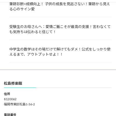
筆跡診断×成績向上！ 子供の成長を見逃さない！筆跡から見え
る心のサイン愛
受験生のお母さんへ：愛情ご飯こそが最高の支援！言わなくて
も気持ちは伝わると信じて！
中学生の数学はその場だけで解けてもダメ！公式をしっかり使
えるまで、アウトプットせよ！！
松島修楽館
住所
8120062
福岡市東区松島1-36-2
電話番号