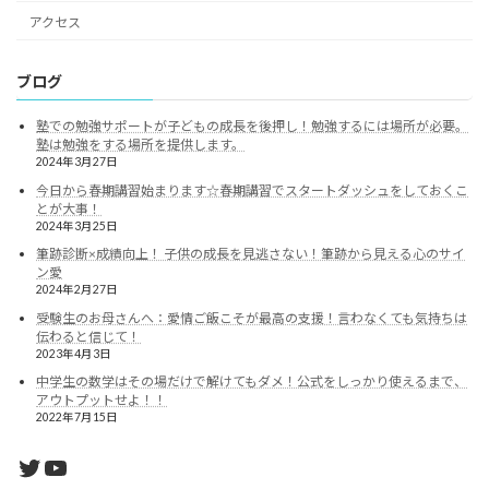
アクセス
ブログ
塾での勉強サポートが子どもの成長を後押し！勉強するには場所が必要。
塾は勉強をする場所を提供します。
2024年3月27日
今日から春期講習始まります☆春期講習でスタートダッシュをしておくこ
とが大事！
2024年3月25日
筆跡診断×成績向上！ 子供の成長を見逃さない！筆跡から見える心のサイ
ン愛
2024年2月27日
受験生のお母さんへ：愛情ご飯こそが最高の支援！言わなくても気持ちは
伝わると信じて！
2023年4月3日
中学生の数学はその場だけで解けてもダメ！公式をしっかり使えるまで、
アウトプットせよ！！
2022年7月15日
Twitter
YouTube