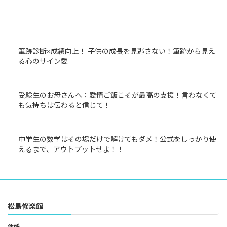
今日から春期講習始まります☆春期講習でスタートダッシュを
しておくことが大事！
筆跡診断×成績向上！ 子供の成長を見逃さない！筆跡から見え
る心のサイン愛
受験生のお母さんへ：愛情ご飯こそが最高の支援！言わなくて
も気持ちは伝わると信じて！
中学生の数学はその場だけで解けてもダメ！公式をしっかり使
えるまで、アウトプットせよ！！
松島修楽館
住所