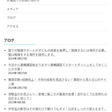
お電話でのお問い合わせ
メディア
ブログ
アクセス
ブログ
塾での勉強サポートが子どもの成長を後押し！勉強するには場所が必要。
塾は勉強をする場所を提供します。
2024年3月27日
今日から春期講習始まります☆春期講習でスタートダッシュをしておくこ
とが大事！
2024年3月25日
筆跡診断×成績向上！ 子供の成長を見逃さない！筆跡から見える心のサイ
ン愛
2024年2月27日
受験生のお母さんへ：愛情ご飯こそが最高の支援！言わなくても気持ちは
伝わると信じて！
2023年4月3日
中学生の数学はその場だけで解けてもダメ！公式をしっかり使えるまで、