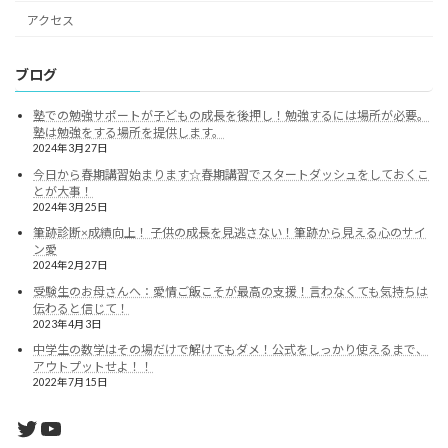
アクセス
ブログ
塾での勉強サポートが子どもの成長を後押し！勉強するには場所が必要。
塾は勉強をする場所を提供します。
2024年3月27日
今日から春期講習始まります☆春期講習でスタートダッシュをしておくこ
とが大事！
2024年3月25日
筆跡診断×成績向上！ 子供の成長を見逃さない！筆跡から見える心のサイ
ン愛
2024年2月27日
受験生のお母さんへ：愛情ご飯こそが最高の支援！言わなくても気持ちは
伝わると信じて！
2023年4月3日
中学生の数学はその場だけで解けてもダメ！公式をしっかり使えるまで、
アウトプットせよ！！
2022年7月15日
Twitter
YouTube