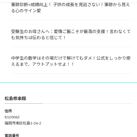
筆跡診断×成績向上！ 子供の成長を見逃さない！筆跡から見え
る心のサイン愛
受験生のお母さんへ：愛情ご飯こそが最高の支援！言わなくて
も気持ちは伝わると信じて！
中学生の数学はその場だけで解けてもダメ！公式をしっかり使
えるまで、アウトプットせよ！！
松島修楽館
住所
8120062
福岡市東区松島1-36-2
電話番号