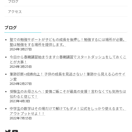
ブログ
アクセス
ブログ
塾での勉強サポートが子どもの成長を後押し！勉強するには場所が必要。
塾は勉強をする場所を提供します。
2024年3月27日
今日から春期講習始まります☆春期講習でスタートダッシュをしておくこ
とが大事！
2024年3月25日
筆跡診断×成績向上！ 子供の成長を見逃さない！筆跡から見える心のサイ
ン愛
2024年2月27日
受験生のお母さんへ：愛情ご飯こそが最高の支援！言わなくても気持ちは
伝わると信じて！
2023年4月3日
中学生の数学はその場だけで解けてもダメ！公式をしっかり使えるまで、
アウトプットせよ！！
2022年7月15日
Twitter
YouTube