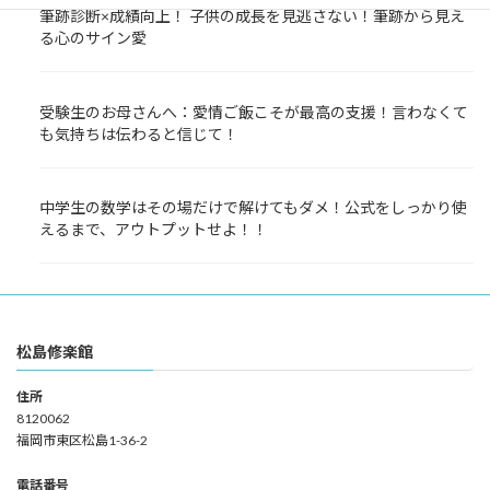
筆跡診断×成績向上！ 子供の成長を見逃さない！筆跡から見え
る心のサイン愛
受験生のお母さんへ：愛情ご飯こそが最高の支援！言わなくて
も気持ちは伝わると信じて！
中学生の数学はその場だけで解けてもダメ！公式をしっかり使
えるまで、アウトプットせよ！！
松島修楽館
住所
8120062
福岡市東区松島1-36-2
電話番号