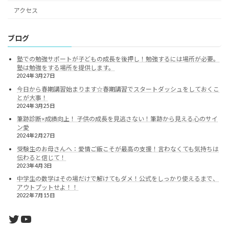
アクセス
ブログ
塾での勉強サポートが子どもの成長を後押し！勉強するには場所が必要。
塾は勉強をする場所を提供します。
2024年3月27日
今日から春期講習始まります☆春期講習でスタートダッシュをしておくこ
とが大事！
2024年3月25日
筆跡診断×成績向上！ 子供の成長を見逃さない！筆跡から見える心のサイ
ン愛
2024年2月27日
受験生のお母さんへ：愛情ご飯こそが最高の支援！言わなくても気持ちは
伝わると信じて！
2023年4月3日
中学生の数学はその場だけで解けてもダメ！公式をしっかり使えるまで、
アウトプットせよ！！
2022年7月15日
Twitter
YouTube