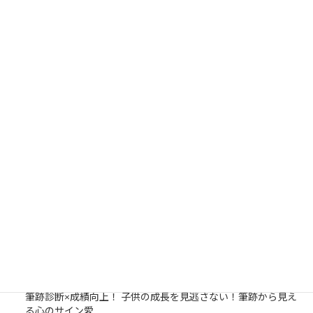
2019年4月
検
索:
NEWS/BLOG
塾での勉強サポートが子どもの成長を後押し！勉強するには場
所が必要。塾は勉強をする場所を提供します。
今日から春期講習始まります☆春期講習でスタートダッシュを
しておくことが大事！
筆跡診断×成績向上！ 子供の成長を見逃さない！筆跡から見え
る心のサイン愛