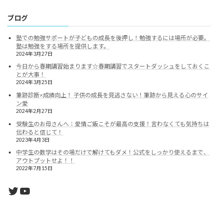
ブログ
塾での勉強サポートが子どもの成長を後押し！勉強するには場所が必要。
塾は勉強をする場所を提供します。
2024年3月27日
今日から春期講習始まります☆春期講習でスタートダッシュをしておくこ
とが大事！
2024年3月25日
筆跡診断×成績向上！ 子供の成長を見逃さない！筆跡から見える心のサイ
ン愛
2024年2月27日
受験生のお母さんへ：愛情ご飯こそが最高の支援！言わなくても気持ちは
伝わると信じて！
2023年4月3日
中学生の数学はその場だけで解けてもダメ！公式をしっかり使えるまで、
アウトプットせよ！！
2022年7月15日
Twitter
YouTube