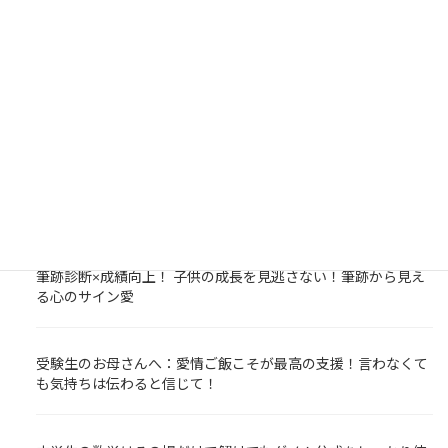
NEWS/BLOG
塾での勉強サポートが子どもの成長を後押し！勉強するには場
所が必要。塾は勉強をする場所を提供します。
今日から春期講習始まります☆春期講習でスタートダッシュを
しておくことが大事！
筆跡診断×成績向上！ 子供の成長を見逃さない！筆跡から見え
る心のサイン愛
受験生のお母さんへ：愛情ご飯こそが最高の支援！言わなくて
も気持ちは伝わると信じて！