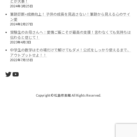
とが大事！
2024年3月25日
筆跡診断×成績向上！ 子供の成長を見逃さない！筆跡から見える心のサイ
ン愛
2024年2月27日
受験生のお母さんへ：愛情ご飯こそが最高の支援！言わなくても気持ちは
伝わると信じて！
2023年4月3日
中学生の数学はその場だけで解けてもダメ！公式をしっかり使えるまで、
アウトプットせよ！！
2022年7月15日
Twitter
YouTube
Copyright © 松島修楽館 All Rights Reserved.